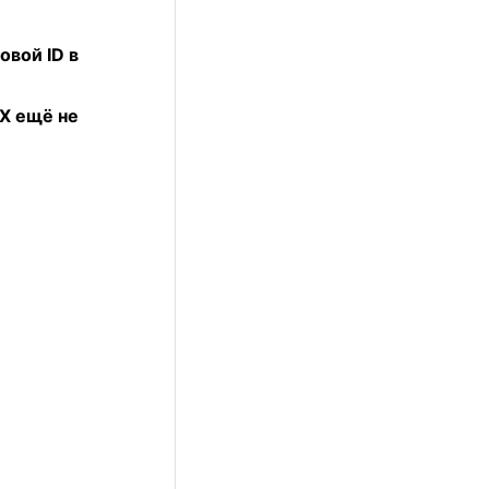
овой ID в
АХ ещё не