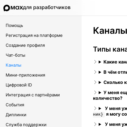
для разработчиков
Помощь
Канал
Регистрация на платформе
Создание профиля
Типы кан
Чат-боты
Какие кан
Каналы
В чём отл
Мини-приложения
Сколько к
Цифровой ID
У меня ещ
Интеграция с партнёрами
количество?
События
У меня у
я могу с
ник}
Диплинки
У меня у
Cлужба поддержки