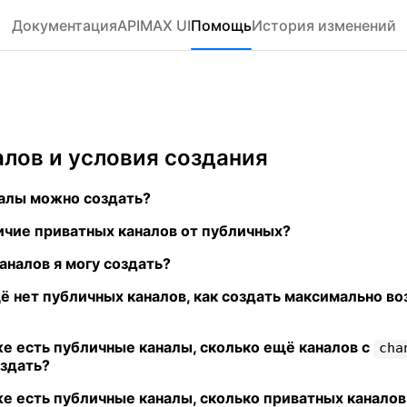
Документация
API
MAX UI
Помощь
История изменений
ы
алов и условия создания
алы можно создать?
ичие приватных каналов от публичных?
аналов я могу создать?
ё нет публичных каналов, как создать максимально в
же есть публичные каналы, сколько ещё каналов с
cha
оздать?
же есть публичные каналы, сколько приватных каналов