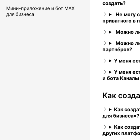
создать?
Мини-приложение и бот MAX
для бизнеса
Не могу 
приватного в 
Можно ли
Можно ли
партнёров?
У меня ес
У меня ес
и бота
Каналы 
Как созд
Как созда
для бизнеса»?
Как созда
других платф