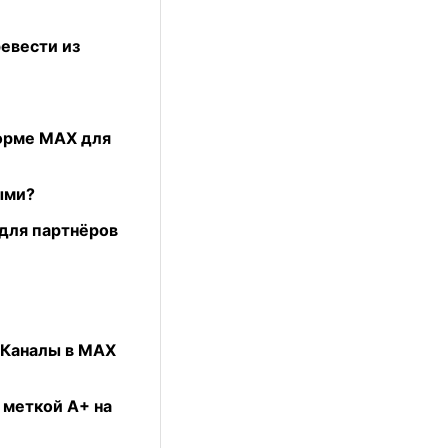
евести из
форме МАХ для
ными?
 для партнёров
«Каналы в MAX
с меткой А+ на