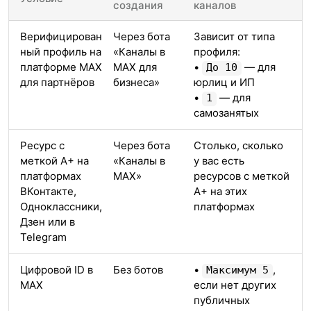
создания
каналов
Верифицирован
Через бота
Зависит от типа
ный профиль на
«Каналы в
профиля:
платформе МАХ
MAX для
•
— для
До 10
для партнёров
бизнеса»
юрлиц и ИП
•
— для
1
самозанятых
Ресурс с
Через бота
Столько, сколько
меткой А+ на
«Каналы в
у вас есть
платформах
MAX»
ресурсов с меткой
ВКонтакте,
А+ на этих
Одноклассники,
платформах
Дзен или в
Telegram
Цифровой ID в
Без ботов
•
,
Максимум 5
МАХ
если нет других
публичных